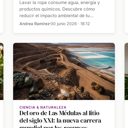
Lavar la ropa consume agua, energía y
productos químicos. Descubre cómo
reducir el impacto ambiental de tu
lavadora y ahorrar dinero cada […]
Andrea Ramírez
30 junio 2026 · 18:12
CIENCIA & NATURALEZA
Del oro de Las Médulas al litio
del siglo XXI: la nueva carrera
mundial por los recursos