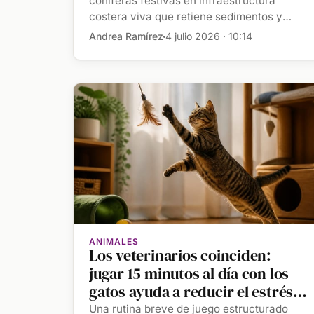
durante casi cuatro décadas,
coníferas festivas en infraestructura
costera viva que retiene sedimentos y
equipos de trabajadores han
protege […]
reutilizado miles de pinos en las
Andrea Ramírez
4 julio 2026 · 10:14
playas de Gulf Shores para
atrapar la arena
ANIMALES
Los veterinarios coinciden:
jugar 15 minutos al día con los
gatos ayuda a reducir el estrés y
los comportamientos
Una rutina breve de juego estructurado