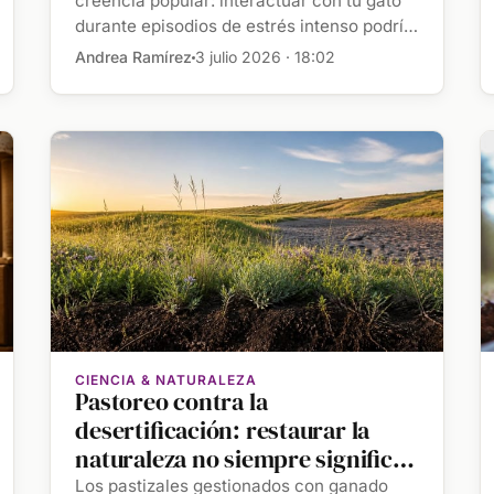
creencia popular: interactuar con tu gato
durante episodios de estrés intenso podría
aumentar el malestar […]
Andrea Ramírez
3 julio 2026 · 18:02
CIENCIA & NATURALEZA
Pastoreo contra la
desertificación: restaurar la
naturaleza no siempre significa
plantar árboles
Los pastizales gestionados con ganado