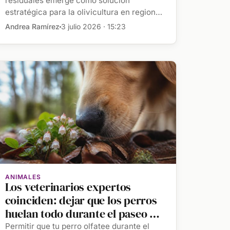
residuales emerge como solución
estratégica para la olivicultura en regiones
con estrés hídrico […]
Andrea Ramírez
3 julio 2026 · 15:23
ANIMALES
Los veterinarios expertos
coinciden: dejar que los perros
huelan todo durante el paseo es
una forma controlada de
Permitir que tu perro olfatee durante el