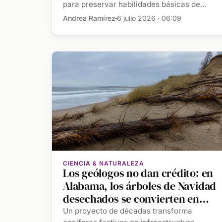
para preservar habilidades básicas de
lectura, escritura y […]
Andrea Ramírez
6 julio 2026 · 06:09
CIENCIA & NATURALEZA
Los geólogos no dan crédito: en
Alabama, los árboles de Navidad
desechados se convierten en
una barrera natural, ya que
Un proyecto de décadas transforma