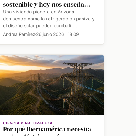
sostenible y hoy nos enseña
cómo hacer frente al calor
Una vivienda pionera en Arizona
extremo
demuestra cómo la refrigeración pasiva y
el diseño solar pueden combatir
temperaturas extremas sin apenas
Andrea Ramírez
26 junio 2026 · 18:09
consumo […]
CIENCIA & NATURALEZA
Por qué Iberoamérica necesita