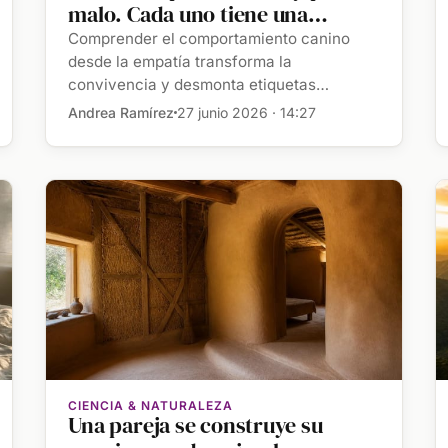
malo. Cada uno tiene una
historia, unas experiencias
Comprender el comportamiento canino
previas, unas capacidades
desde la empatía transforma la
convivencia y desmonta etiquetas
determinadas y una mochila
simplistas. […]
emocional diferente"
Andrea Ramírez
27 junio 2026 · 14:27
CIENCIA & NATURALEZA
Una pareja se construye su