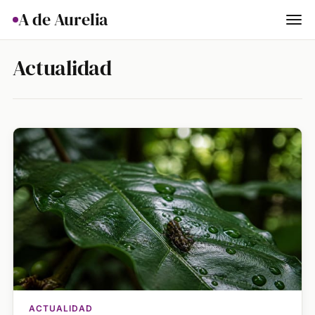
A de Aurelia
Cocina
Actualidad
Hogar & Jardín
Salud
Ciencia & Naturaleza
Animales
Lifestyle
Actualidad
ACTUALIDAD