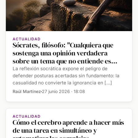
ACTUALIDAD
Sócrates, filósofo: "Cualquiera que
sostenga una opinión verdadera
sobre un tema que no entiende es
como un hombre ciego en el camino
La reflexión socrática expone el peligro de
correcto"
defender posturas acertadas sin fundamento: la
casualidad no convierte la ignorancia en […]
Raúl Martínez
27 junio 2026 · 18:08
ACTUALIDAD
Cómo el cerebro aprende a hacer más
de una tarea en simultáneo y