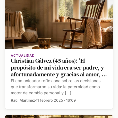
ACTUALIDAD
Christian Gálvez (45 años): 'El
propósito de mi vida era ser padre, y
afortunadamente y gracias al amor, lo
conseguí. Tuve que sacrificarlo todo:
El comunicador reflexiona sobre las decisiones
una historia de amor anterior, la fama
que transformaron su vida: la paternidad como
motor de cambio personal y […]
y el reconocimiento'
Raúl Martínez
11 febrero 2025 · 16:09