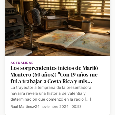
ACTUALIDAD
Los sorprendentes inicios de Mariló
Montero (60 años): "Con 19 años me
fui a trabajar a Costa Rica y mis
padres tuvieron que buscar el país en
La trayectoria temprana de la presentadora
el mapa"
navarra revela una historia de valentía y
determinación que comenzó en la radio […]
Raúl Martínez
24 noviembre 2024 · 00:53