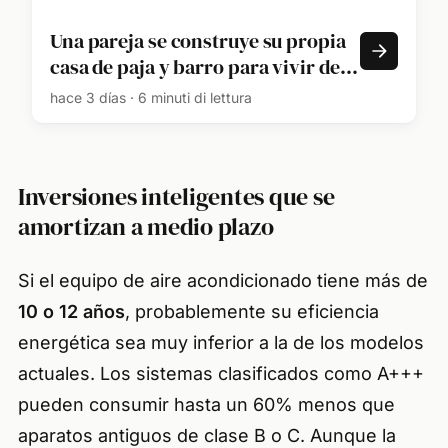
Una pareja se construye su propia
casa de paja y barro para vivir de
forma más sostenible junto a sus
hace 3 días · 6 minuti di lettura
hijos: "Lo más parecido a un efecto
cueva, con una temperatura muy
estable a lo largo de todo el año"
Inversiones inteligentes que se
amortizan a medio plazo
Si el equipo de aire acondicionado tiene más de
10 o 12 años
, probablemente su eficiencia
energética sea muy inferior a la de los modelos
actuales. Los sistemas clasificados como A+++
pueden consumir hasta un 60% menos que
aparatos antiguos de clase B o C. Aunque la