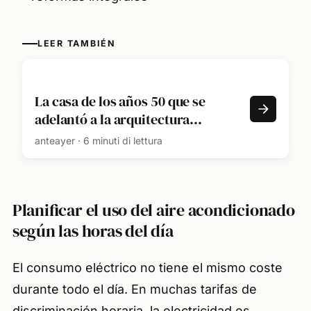
LEER TAMBIÉN
La casa de los años 50 que se
adelantó a la arquitectura
sostenible y hoy nos enseña cómo
anteayer · 6 minuti di lettura
hacer frente al calor extremo
Planificar el uso del aire acondicionado
según las horas del día
El consumo eléctrico no tiene el mismo coste
durante todo el día. En muchas tarifas de
discriminación horaria, la electricidad es