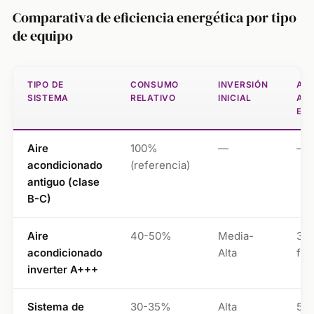
Comparativa de eficiencia energética por tipo
de equipo
TIPO DE
CONSUMO
INVERSIÓN
AH
SISTEMA
RELATIVO
INICIAL
AN
ES
Aire
100%
—
—
acondicionado
(referencia)
antiguo (clase
B-C)
Aire
40-50%
Media-
30
acondicionado
Alta
fac
inverter A+++
Sistema de
30-35%
Alta
50