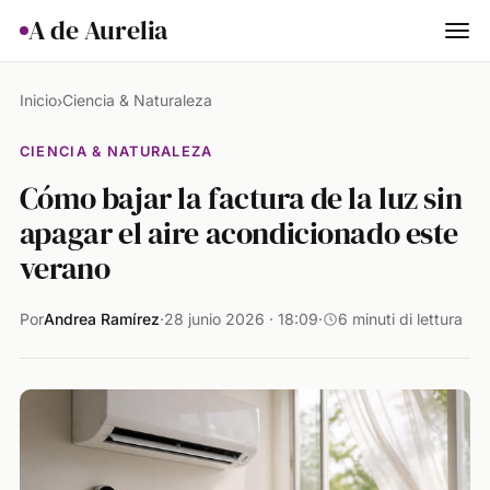
A de Aurelia
Cocina
Inicio
Ciencia & Naturaleza
›
Hogar & Jardín
CIENCIA & NATURALEZA
Cómo bajar la factura de la luz sin
Salud
apagar el aire acondicionado este
Ciencia & Naturaleza
verano
Animales
Por
Andrea Ramírez
·
28 junio 2026 · 18:09
·
6 minuti di lettura
Lifestyle
Actualidad