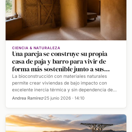
CIENCIA & NATURALEZA
Una pareja se construye su propia
casa de paja y barro para vivir de
forma más sostenible junto a sus
hijos: "Lo más parecido a un efecto
La bioconstrucción con materiales naturales
cueva, con una temperatura muy
permite crear viviendas de bajo impacto con
excelente inercia térmica y sin dependencia de
estable a lo largo de todo el año"
climatización […]
Andrea Ramírez
25 junio 2026 · 14:10