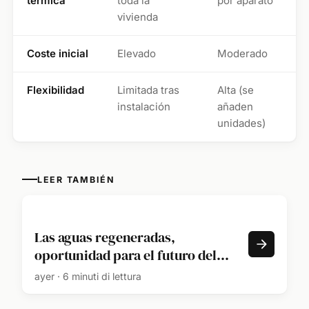
térmica
toda la
por aparato
vivienda
Coste inicial
Elevado
Moderado
Flexibilidad
Limitada tras
Alta (se
instalación
añaden
unidades)
LEER TAMBIÉN
Las aguas regeneradas,
oportunidad para el futuro del
olivar
ayer · 6 minuti di lettura