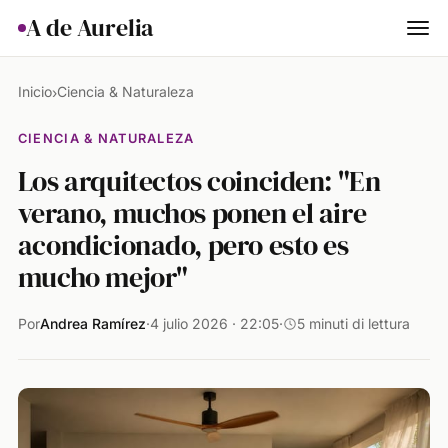
A de Aurelia
Cocina
Inicio
Ciencia & Naturaleza
›
Hogar & Jardín
CIENCIA & NATURALEZA
Los arquitectos coinciden: "En
Salud
verano, muchos ponen el aire
Ciencia & Naturaleza
acondicionado, pero esto es
Animales
mucho mejor"
Lifestyle
Por
Andrea Ramírez
·
4 julio 2026 · 22:05
·
5 minuti di lettura
Actualidad