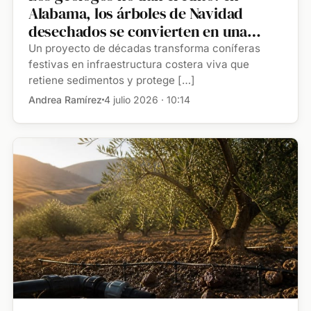
Alabama, los árboles de Navidad
desechados se convierten en una
barrera natural, ya que durante casi
Un proyecto de décadas transforma coníferas
cuatro décadas, equipos de
festivas en infraestructura costera viva que
retiene sedimentos y protege […]
trabajadores han reutilizado miles de
pinos en las playas de Gulf Shores
Andrea Ramírez
4 julio 2026 · 10:14
para atrapar la arena