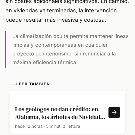
sin costes adicionales significativos. En cambio,
en viviendas ya terminadas, la intervención
puede resultar más invasiva y costosa.
La climatización oculta permite mantener líneas
limpias y contemporáneas en cualquier
proyecto de interiorismo, sin renunciar a la
máxima eficiencia térmica.
LEER TAMBIÉN
Los geólogos no dan crédito: en
Alabama, los árboles de Navidad
desechados se convierten en una
hace 12 horas · 5 minuti di lettura
barrera natural, ya que durante