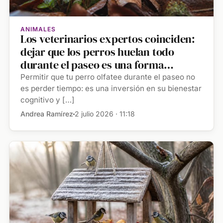
ANIMALES
Los veterinarios expertos coinciden:
dejar que los perros huelan todo
durante el paseo es una forma
controlada de mejorar su equilibrio
Permitir que tu perro olfatee durante el paseo no
emocional
es perder tiempo: es una inversión en su bienestar
cognitivo y […]
Andrea Ramírez
2 julio 2026 · 11:18