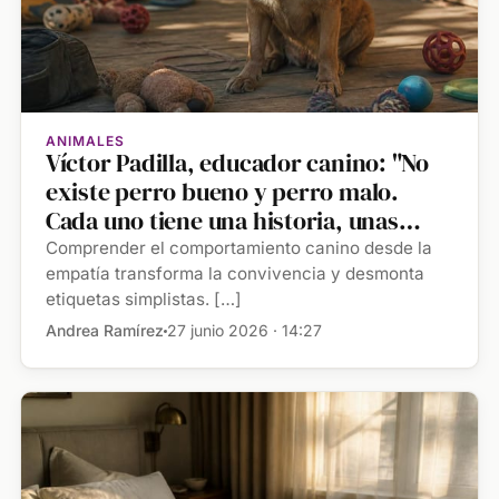
ANIMALES
Víctor Padilla, educador canino: "No
existe perro bueno y perro malo.
Cada uno tiene una historia, unas
experiencias previas, unas
Comprender el comportamiento canino desde la
capacidades determinadas y una
empatía transforma la convivencia y desmonta
etiquetas simplistas. […]
mochila emocional diferente"
Andrea Ramírez
27 junio 2026 · 14:27