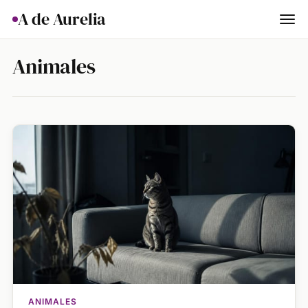
A de Aurelia
Cocina
Animales
Hogar & Jardín
Salud
Ciencia & Naturaleza
Animales
Lifestyle
Actualidad
ANIMALES