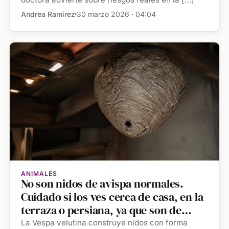
Andrea Ramírez
30 marzo 2026 · 04:04
ANIMALES
No son nidos de avispa normales.
Cuidado si los ves cerca de casa, en la
terraza o persiana, ya que son de
avispa asiática
La Vespa velutina construye nidos con forma