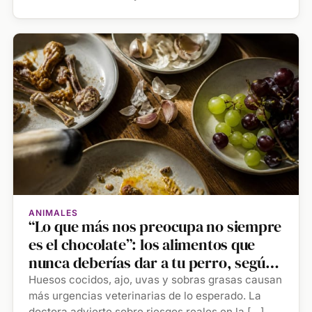
ANIMALES
“Lo que más nos preocupa no siempre
es el chocolate”: los alimentos que
nunca deberías dar a tu perro, según
la veterinaria Eva Sánchez-Paniagua
Huesos cocidos, ajo, uvas y sobras grasas causan
más urgencias veterinarias de lo esperado. La
doctora advierte sobre riesgos reales en la […]