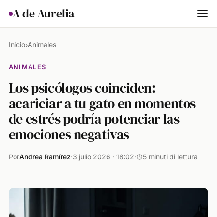
A de Aurelia
Cocina
Inicio
Animales
›
Hogar & Jardín
ANIMALES
Los psicólogos coinciden:
Salud
acariciar a tu gato en momentos
Ciencia & Naturaleza
de estrés podría potenciar las
Animales
emociones negativas
Lifestyle
Por
Andrea Ramírez
·
3 julio 2026 · 18:02
·
5 minuti di lettura
Actualidad