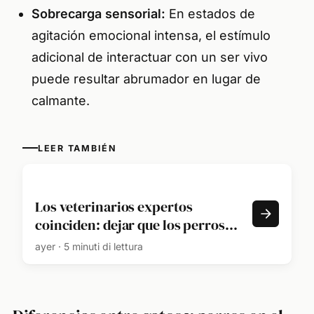
Sobrecarga sensorial:
En estados de
agitación emocional intensa, el estímulo
adicional de interactuar con un ser vivo
puede resultar abrumador en lugar de
calmante.
LEER TAMBIÉN
Los veterinarios expertos
coinciden: dejar que los perros
huelan todo durante el paseo es
ayer · 5 minuti di lettura
una forma controlada de mejorar
su equilibrio emocional