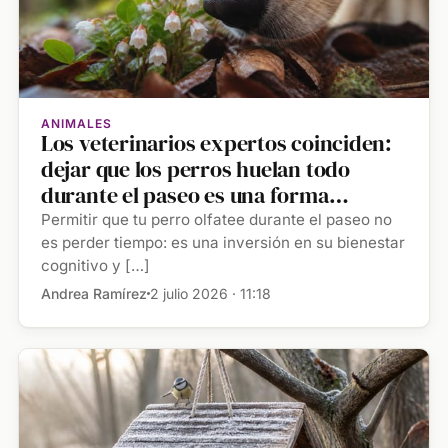
ANIMALES
Los veterinarios expertos coinciden:
dejar que los perros huelan todo
durante el paseo es una forma
controlada de mejorar su equilibrio
Permitir que tu perro olfatee durante el paseo no
emocional
es perder tiempo: es una inversión en su bienestar
cognitivo y […]
Andrea Ramírez
2 julio 2026 · 11:18