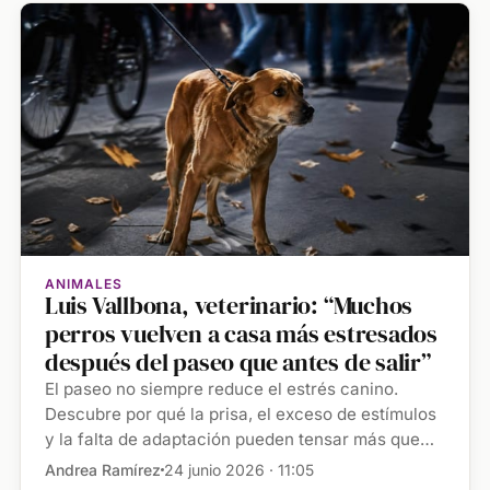
ANIMALES
Luis Vallbona, veterinario: “Muchos
perros vuelven a casa más estresados
después del paseo que antes de salir”
El paseo no siempre reduce el estrés canino.
Descubre por qué la prisa, el exceso de estímulos
y la falta de adaptación pueden tensar más que
relajar a tu […]
Andrea Ramírez
24 junio 2026 · 11:05