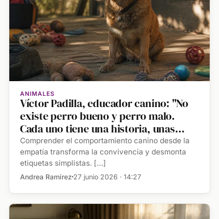
ANIMALES
Víctor Padilla, educador canino: "No
existe perro bueno y perro malo.
Cada uno tiene una historia, unas
experiencias previas, unas
Comprender el comportamiento canino desde la
capacidades determinadas y una
empatía transforma la convivencia y desmonta
etiquetas simplistas. […]
mochila emocional diferente"
Andrea Ramírez
27 junio 2026 · 14:27