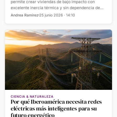
cueva, con una temperatura muy
permite crear viviendas de bajo impacto con
excelente inercia térmica y sin dependencia de
estable a lo largo de todo el año"
climatización […]
Andrea Ramírez
25 junio 2026 · 14:10
CIENCIA & NATURALEZA
Por qué Iberoamérica necesita redes
eléctricas más inteligentes para su
futuro energético