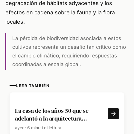
degradación de hábitats adyacentes y los
efectos en cadena sobre la fauna y la flora
locales.
La pérdida de biodiversidad asociada a estos
cultivos representa un desafío tan crítico como
el cambio climático, requiriendo respuestas
coordinadas a escala global.
LEER TAMBIÉN
La casa de los años 50 que se
adelantó a la arquitectura
sostenible y hoy nos enseña cómo
ayer · 6 minuti di lettura
hacer frente al calor extremo