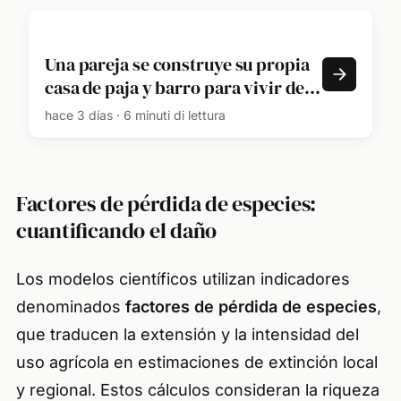
Una pareja se construye su propia
casa de paja y barro para vivir de
forma más sostenible junto a sus
hace 3 días · 6 minuti di lettura
hijos: "Lo más parecido a un efecto
cueva, con una temperatura muy
estable a lo largo de todo el año"
Factores de pérdida de especies:
cuantificando el daño
Los modelos científicos utilizan indicadores
denominados
factores de pérdida de especies
,
que traducen la extensión y la intensidad del
uso agrícola en estimaciones de extinción local
y regional. Estos cálculos consideran la riqueza