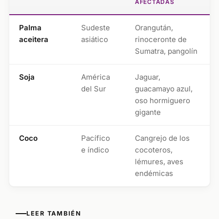
AFECTADAS
Palma
Sudeste
Orangután,
aceitera
asiático
rinoceronte de
Sumatra, pangolín
Soja
América
Jaguar,
del Sur
guacamayo azul,
oso hormiguero
gigante
Coco
Pacífico
Cangrejo de los
e índico
cocoteros,
lémures, aves
endémicas
LEER TAMBIÉN