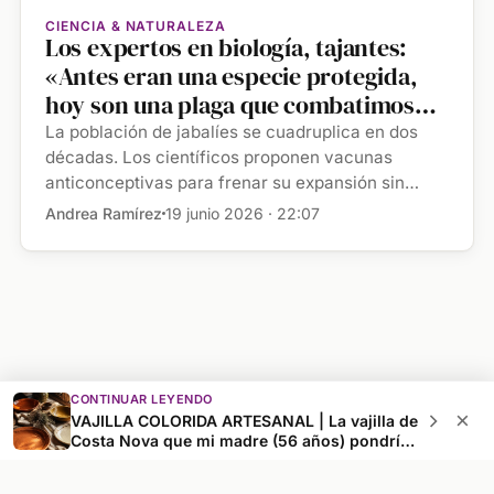
CIENCIA & NATURALEZA
Los expertos en biología, tajantes:
«Antes eran una especie protegida,
hoy son una plaga que combatimos
con...
La población de jabalíes se cuadruplica en dos
décadas. Los científicos proponen vacunas
anticonceptivas para frenar su expansión sin
efecto […]
Andrea Ramírez
19 junio 2026 · 22:07
CONTINUAR LEYENDO
×
VAJILLA COLORIDA ARTESANAL | La vajilla de
© 2026 A de Aurelia
Costa Nova que mi madre (56 años) pondría
Sobre nosotros
Línea editorial
Contacto
Aviso legal
en la casa del pueblo porque parece cerámica
artesanal: colorida, elegante y atemporal