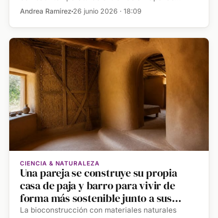
consumo […]
Andrea Ramírez
26 junio 2026 · 18:09
CIENCIA & NATURALEZA
Una pareja se construye su propia
casa de paja y barro para vivir de
forma más sostenible junto a sus
hijos: "Lo más parecido a un efecto
La bioconstrucción con materiales naturales