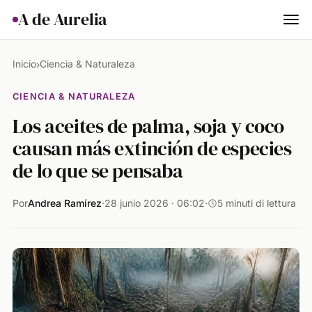
A de Aurelia
Cocina
Inicio
Ciencia & Naturaleza
›
Hogar & Jardín
CIENCIA & NATURALEZA
Los aceites de palma, soja y coco
Salud
causan más extinción de especies
Ciencia & Naturaleza
de lo que se pensaba
Animales
Por
Andrea Ramírez
·
28 junio 2026 · 06:02
·
5 minuti di lettura
Lifestyle
Actualidad