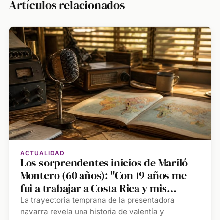
Artículos relacionados
ACTUALIDAD
Los sorprendentes inicios de Mariló
Montero (60 años): "Con 19 años me
fui a trabajar a Costa Rica y mis
padres tuvieron que buscar el país en
La trayectoria temprana de la presentadora
el mapa"
navarra revela una historia de valentía y