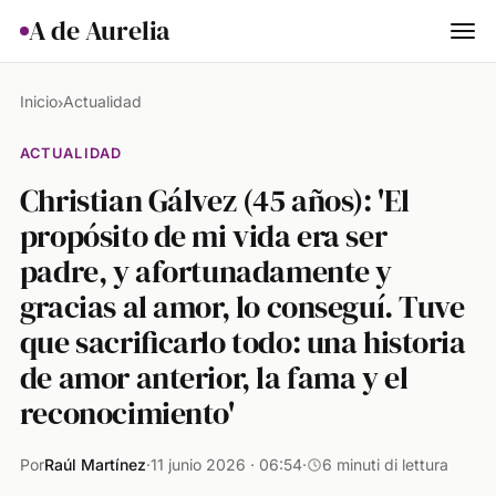
A de Aurelia
Cocina
Inicio
Actualidad
›
Hogar & Jardín
ACTUALIDAD
Christian Gálvez (45 años): 'El
Salud
propósito de mi vida era ser
Ciencia & Naturaleza
padre, y afortunadamente y
Animales
gracias al amor, lo conseguí. Tuve
que sacrificarlo todo: una historia
Lifestyle
de amor anterior, la fama y el
Actualidad
reconocimiento'
Por
Raúl Martínez
·
11 junio 2026 · 06:54
·
6 minuti di lettura