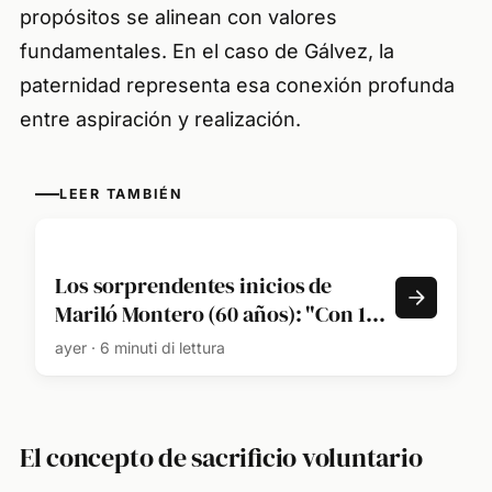
propósitos se alinean con valores
fundamentales. En el caso de Gálvez, la
paternidad representa esa conexión profunda
entre aspiración y realización.
LEER TAMBIÉN
Los sorprendentes inicios de
Mariló Montero (60 años): "Con 19
años me fui a trabajar a Costa Rica
ayer · 6 minuti di lettura
y mis padres tuvieron que buscar
el país en el mapa"
El concepto de sacrificio voluntario