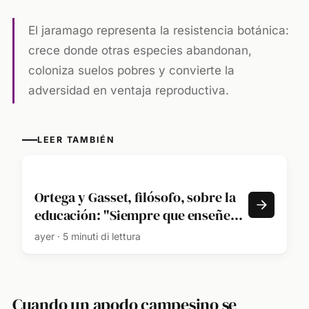
El jaramago representa la resistencia botánica:
crece donde otras especies abandonan,
coloniza suelos pobres y convierte la
adversidad en ventaja reproductiva.
LEER TAMBIÉN
Ortega y Gasset, filósofo, sobre la
educación: "Siempre que enseñes,
enseña a la vez a dudar de lo que
ayer · 5 minuti di lettura
enseñas"
Cuando un apodo campesino se