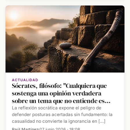
ACTUALIDAD
Sócrates, filósofo: "Cualquiera que
sostenga una opinión verdadera
sobre un tema que no entiende es
como un hombre ciego en el camino
La reflexión socrática expone el peligro de
correcto"
defender posturas acertadas sin fundamento: la
casualidad no convierte la ignorancia en […]
Raúl Martínez
27 junio 2026 · 18:08