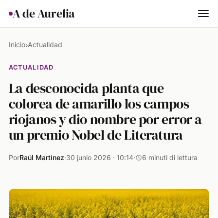
A de Aurelia
Cocina
Inicio
Actualidad
›
Hogar & Jardín
ACTUALIDAD
La desconocida planta que
Salud
colorea de amarillo los campos
Ciencia & Naturaleza
riojanos y dio nombre por error a
Animales
un premio Nobel de Literatura
Lifestyle
Por
Raúl Martínez
·
30 junio 2026 · 10:14
·
6 minuti di lettura
Actualidad