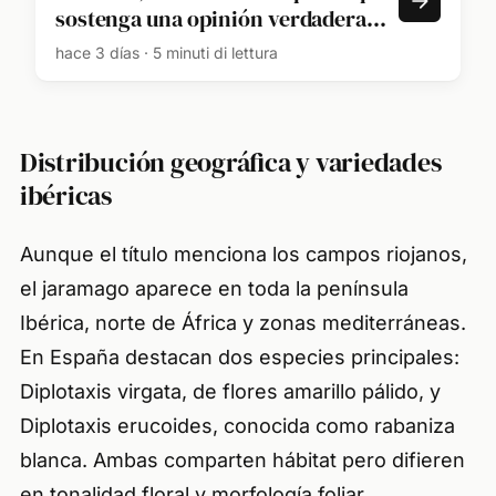
sostenga una opinión verdadera
sobre un tema que no entiende es
hace 3 días · 5 minuti di lettura
como un hombre ciego en el
camino correcto"
Distribución geográfica y variedades
ibéricas
Aunque el título menciona los campos riojanos,
el jaramago aparece en toda la península
Ibérica, norte de África y zonas mediterráneas.
En España destacan dos especies principales:
Diplotaxis virgata
, de flores amarillo pálido, y
Diplotaxis erucoides
, conocida como rabaniza
blanca. Ambas comparten hábitat pero difieren
en tonalidad floral y morfología foliar.