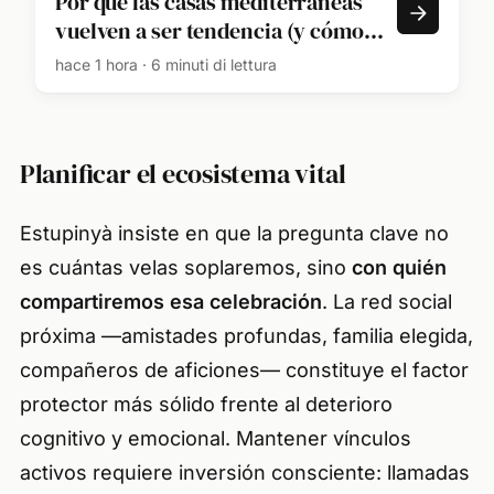
Por qué las casas mediterráneas
vuelven a ser tendencia (y cómo
copiar el estilo sin hacer
hace 1 hora · 6 minuti di lettura
reformas): estos son los objetos
deco que tienes que fichar para
esta temporada
Planificar el ecosistema vital
Estupinyà insiste en que la pregunta clave no
es cuántas velas soplaremos, sino
con quién
compartiremos esa celebración
. La red social
próxima —amistades profundas, familia elegida,
compañeros de aficiones— constituye el factor
protector más sólido frente al deterioro
cognitivo y emocional. Mantener vínculos
activos requiere inversión consciente: llamadas