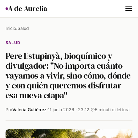
A de Aurelia
Cocina
Inicio
Salud
›
Hogar & Jardín
SALUD
Pere Estupinyà, bioquímico y
Salud
divulgador: "No importa cuánto
Ciencia & Naturaleza
vayamos a vivir, sino cómo, dónde
Animales
y con quién queremos disfrutar
esa nueva etapa"
Lifestyle
Por
Valeria Gutiérrez
·
11 junio 2026 · 23:12
·
5 minuti di lettura
Actualidad