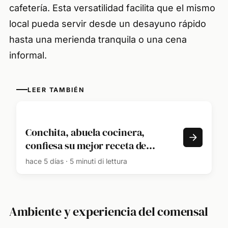
cafetería. Esta versatilidad facilita que el mismo
local pueda servir desde un desayuno rápido
hasta una merienda tranquila o una cena
informal.
LEER TAMBIÉN
Conchita, abuela cocinera,
confiesa su mejor receta de
croquetas: "Son 3 cucharadas de
hace 5 días · 5 minuti di lettura
harina por media de leche"
Ambiente y experiencia del comensal