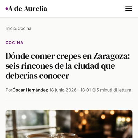
A de Aurelia
Cocina
Inicio
Cocina
›
Hogar & Jardín
COCINA
Dónde comer crepes en Zaragoza:
Salud
seis rincones de la ciudad que
Ciencia & Naturaleza
deberías conocer
Animales
Por
Óscar Hernández
·
18 junio 2026 · 18:01
·
5 minuti di lettura
Lifestyle
Actualidad