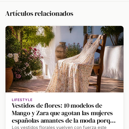
Artículos relacionados
LIFESTYLE
Vestidos de flores: 10 modelos de
Mango y Zara que agotan las mujeres
españolas amantes de la moda porque
son muy veraniegos y elegantes
Los vestidos florales vuelven con fuerza este