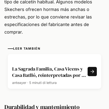
tipo de calcetín habitual. Algunos modelos
Skechers ofrecen hormas más anchas o
estrechas, por lo que conviene revisar las
especificaciones del fabricante antes de
comprar.
LEER TAMBIÉN
La Sagrada Familia, Casa Vicens y
Casa Batlló, reinterpretadas por 3
estudios de arquitectura: "El
anteayer · 5 minuti di lettura
patrimonio de Gaudí es un
organismo vivo que puede seguir
generando nuevas lecturas a través
Durabilidad y mantenimiento
del tiempo, siempre desde el