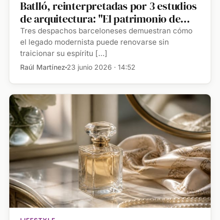
Batlló, reinterpretadas por 3 estudios
de arquitectura: "El patrimonio de
Gaudí es un organismo vivo que puede
Tres despachos barceloneses demuestran cómo
seguir generando nuevas lecturas a
el legado modernista puede renovarse sin
traicionar su espíritu […]
través del tiempo, siempre desde el
respeto y la precisión"
Raúl Martínez
23 junio 2026 · 14:52