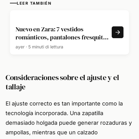
LEER TAMBIÉN
Nuevo en Zara: 7 vestidos
románticos, pantalones fresquitos
y sandalias cómodas para vestir
ayer · 5 minuti di lettura
con estilo en el verano 2026
Consideraciones sobre el ajuste y el
tallaje
El ajuste correcto es tan importante como la
tecnología incorporada. Una zapatilla
demasiado holgada puede generar rozaduras y
ampollas, mientras que un calzado