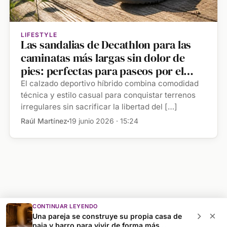
LIFESTYLE
Las sandalias de Decathlon para las
caminatas más largas sin dolor de
pies: perfectas para paseos por el
campo o para las playas de piedras
El calzado deportivo híbrido combina comodidad
técnica y estilo casual para conquistar terrenos
irregulares sin sacrificar la libertad del […]
Raúl Martínez
19 junio 2026 · 15:24
CONTINUAR LEYENDO
×
Una pareja se construye su propia casa de
© 2026 A de Aurelia
paja y barro para vivir de forma más