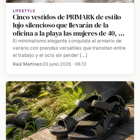
LIFESTYLE
Cinco vestidos de PRIMARK de estilo
lujo silencioso que llevarán de la
oficina a la playa las mujeres de 40, 50
y 60 años con sandalias cómodas
El minimalismo elegante conquista el armario de
verano con prendas versátiles que transitan entre
el trabajo y el ocio sin perder […]
Raúl Martínez
20 junio 2026 · 06:12