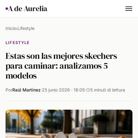
A de Aurelia
Cocina
Inicio
Lifestyle
›
Hogar & Jardín
LIFESTYLE
Estas son las mejores skechers
Salud
para caminar: analizamos 5
Ciencia & Naturaleza
modelos
Animales
Por
Raúl Martínez
·
25 junio 2026 · 18:05
·
5 minuti di lettura
Lifestyle
Actualidad