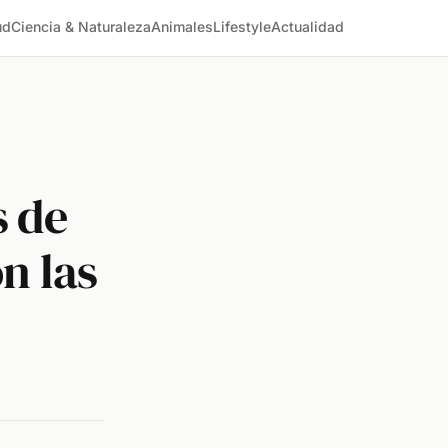
ud
Ciencia & Naturaleza
Animales
Lifestyle
Actualidad
s de
n las