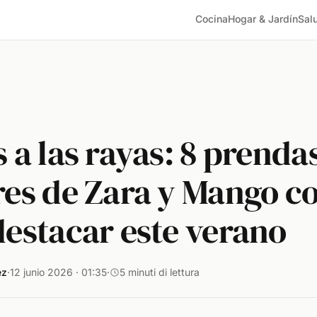
Cocina
Hogar & Jardín
Sal
 a las rayas: 8 prenda
res de Zara y Mango co
destacar este verano
ez
·
12 junio 2026 · 01:35
·
5 minuti di lettura