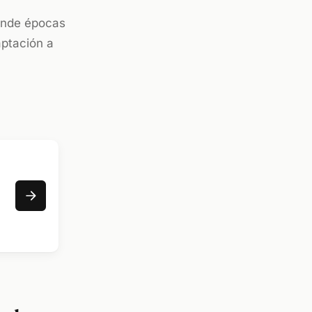
iende épocas
aptación a