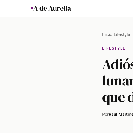
A de Aurelia
Inicio
Lifestyle
›
LIFESTYLE
Adiós
luna
que 
Por
Raúl Martín