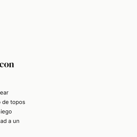
 con
rear
p de topos
niego
dad a un