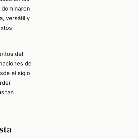
s dominaron
, versátil y
extos
entos del
naciones de
sde el siglo
rder
uscan
sta