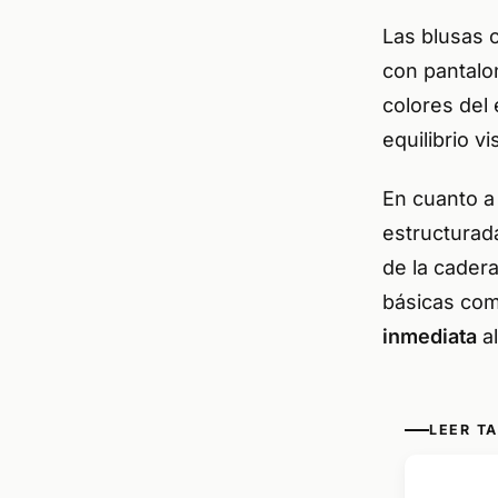
Las blusas 
con pantalo
colores del 
equilibrio v
En cuanto a 
estructurad
de la cader
básicas co
inmediata
al
LEER T