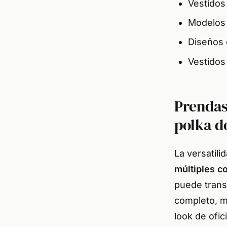
Vestidos
Modelos 
Diseños 
Vestidos 
Prendas 
polka d
La versatili
múltiples c
puede trans
completo, m
look de ofic