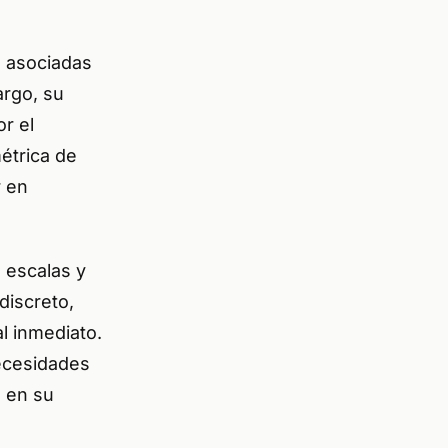
, asociadas
argo, su
or el
étrica de
r en
 escalas y
discreto,
l inmediato.
necesidades
s en su