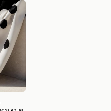
a
ados en las