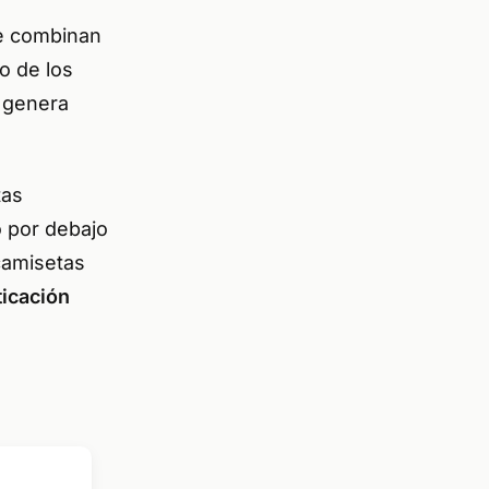
se combinan
o de los
o genera
tas
o por debajo
camisetas
ticación