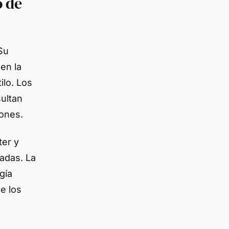
o de
 Su
en la
ilo. Los
sultan
ones.
ter y
adas. La
gía
e los