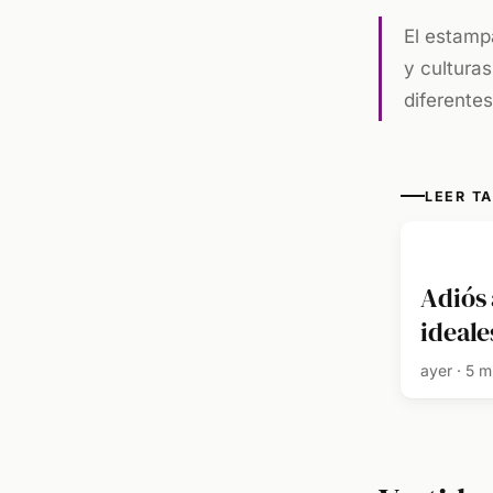
El estampa
y cultura
diferente
LEER T
Adiós 
ideale
ayer · 5 mi